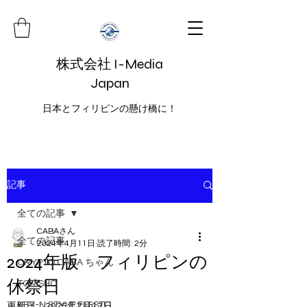
株式会社 I-Media
Japan
日本とフィリピンの懸け橋に！
記事
全ての記事
CABAさん
全ての記事
2024年4月11日
読了時間: 2分
2024年版 フィリピンの
CRYPTO CABA ちゃん
休祭日
TORISHO
KEY-N STYLE FL&STC
更新日：
2025年7月17日