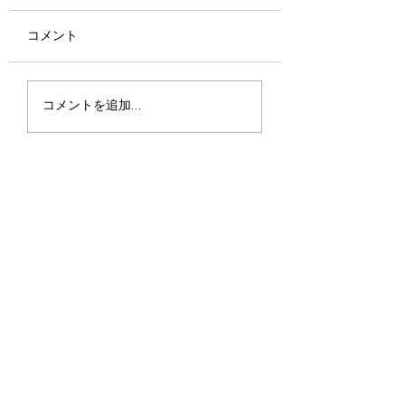
コメント
2025年版 フィリピン
特定技能外国人材
コメントを追加…
の休祭日
入れに関する留意