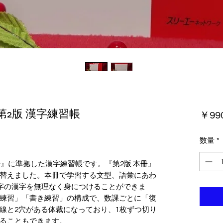
第2版 漢字練習帳
￥99
数量
*
本冊』に準拠した漢字練習帳です。『第2版 本冊』
替えました。本冊で学習する文型、語彙にあわ
8字の漢字を無理なく身につけることができま
練習」「書き練習」の構成で、数課ごとに「復
線と2穴がある体裁になっており、1枚ずつ切り
ることもできます。