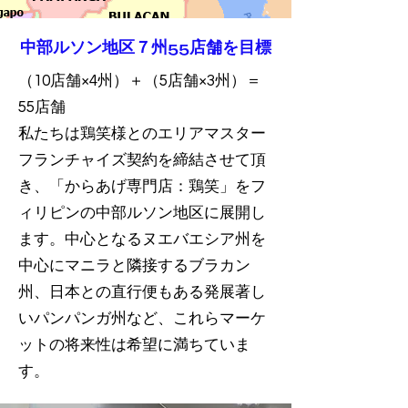
中部ルソン地区７州55店舗を目標
（10店舗×4州）＋（5店舗×3州）＝
55店舗
私たちは鶏笑様とのエリアマスター
フランチャイズ契約を締結させて頂
き、「からあげ専門店：鶏笑」をフ
ィリピンの中部ルソン地区に展開し
ます。中心となるヌエバエシア州を
中心にマニラと隣接するブラカン
州、日本との直行便もある発展著し
いパンパンガ州など、これらマーケ
ットの将来性は希望に満ちていま
す。