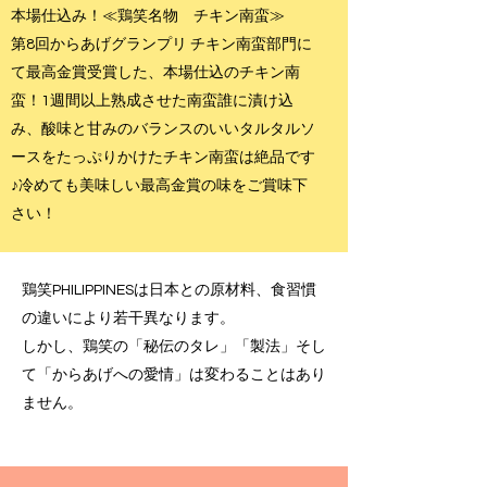
本場仕込み！≪鶏笑名物 チキン南蛮≫
第8回からあげグランプリ チキン南蛮部門に
て最高金賞受賞した、本場仕込のチキン南
蛮！1週間以上熟成させた南蛮誰に漬け込
み、酸味と甘みのバランスのいいタルタルソ
ースをたっぷりかけたチキン南蛮は絶品です
♪冷めても美味しい最高金賞の味をご賞味下
さい！
鶏笑PHILIPPINESは日本との原材料、食習慣
の違いにより若干異なります。
しかし、鶏笑の「秘伝のタレ」「製法」そし
て「からあげへの愛情」は変わることはあり
ません。