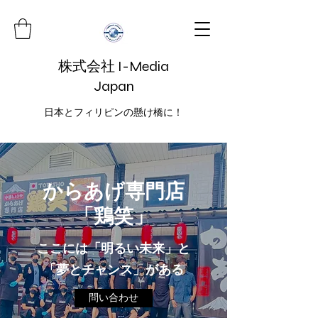
株式会社 I-Media
Japan
日本とフィリピンの懸け橋に！
​からあげ専門店
「鶏笑」
ここには「明るい未来」と
「夢とチャンス」がある
問い合わせ