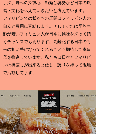
手法、味への探求心、勤勉な姿勢など日本の風
習・文化を伝えていきたいと考えています。
フィリピンでの私たちの展開はフィリピン人の
自立と雇用に直結します。そしてそれは平均年
齢が若いフィリピン人が日本に興味を持って頂
くチャンスでもあります。高齢化する日本の将
来の担い手になってくれることも期待して本事
業を推進しています。私たちは日本とフィリピ
ンの橋渡しが出来ると信じ、誇りを持って現地
で活動してます。