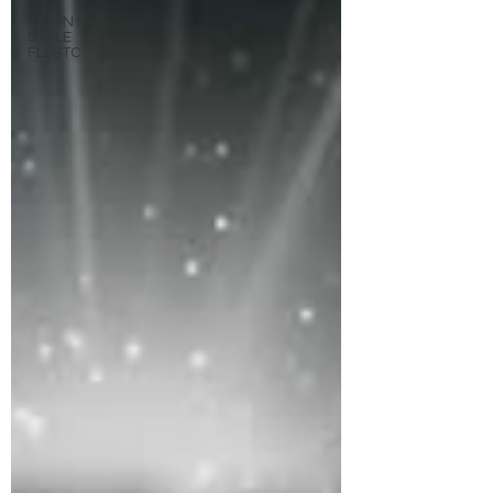
KEY-N
STYLE
FL&STC