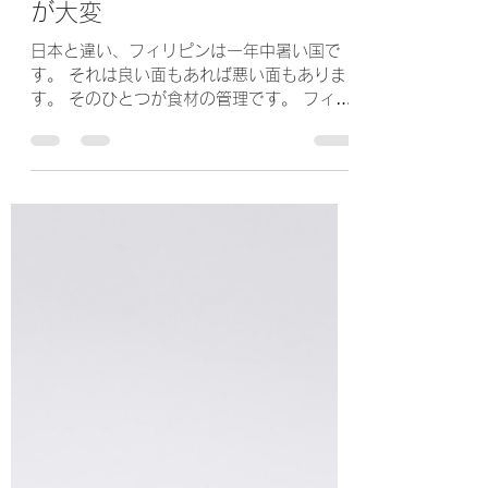
食材保管温度マネジメント
～ フィリピンでは食材管理
が大変
日本と違い、フィリピンは一年中暑い国で
す。 それは良い面もあれば悪い面もありま
す。 そのひとつが食材の管理です。 フィリ
ピンでは一年中菌の繁殖がしやすい温度帯で
す。 一定の基準の中で食材を管理しなけれ
ば直ぐに腐らせてしまい、食中毒の元凶にな
り得ます。...