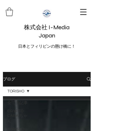
株式会社 I-Media
Japan
日本とフィリピンの懸け橋に！
ブログ
TORISHO
全ての記事
CRYPTO
CABA ちゃ
ん
TORISHO